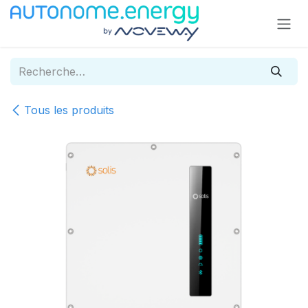
Se rendre au contenu
Tous les produits