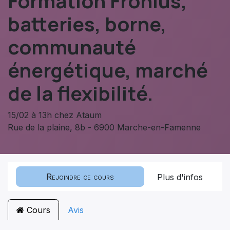
Formation Fronius,
batteries, borne,
communauté
énergétique, marché
de la flexibilité.
15/02 à 13h chez Ataum
Rue de la plaine, 8b - 6900 Marche-en-Famenne
Rejoindre ce cours
Plus d'infos
Cours
Avis